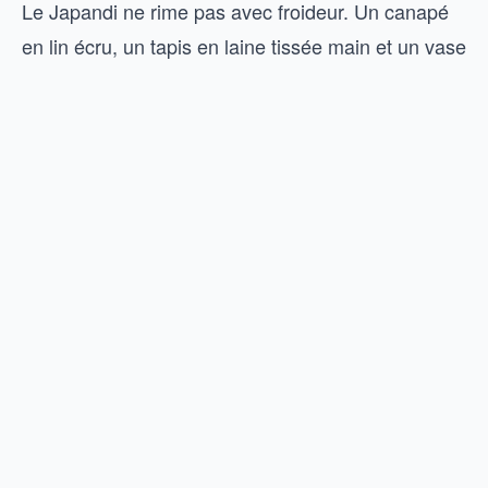
Le Japandi ne rime pas avec froideur. Un canapé
en lin écru, un tapis en laine tissée main et un vase
en grès suffisent à réchauffer l’ensemble. La clé :
peu d’objets, mais choisis avec soin.
Le Warm Minimalism
Ce courant conserve la sobriété du minimalisme
classique, mais y injecte textures chaleureuses et
. Moins d’objets, choisis
couleurs enveloppantes
mieux et plus doux. Un canapé en bouclette
crème, un plaid en mohair, des coussins en
velours côtelé : le confort tactile compense la
rareté décorative.
Si vous souhaitez prolonger cette atmosphère
apaisante au-delà du salon, notre guide pour
créer